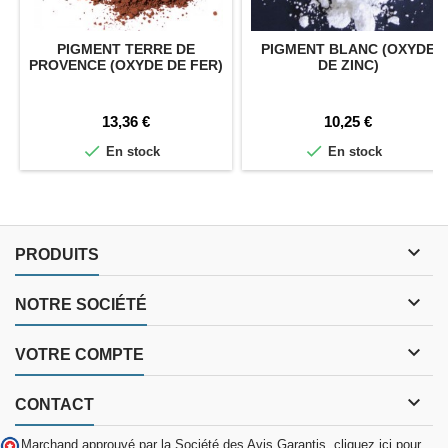
PIGMENT TERRE DE
PIGMENT BLANC (OXYDE
PROVENCE (OXYDE DE FER)
DE ZINC)
Prix
Prix
13,36 €
10,25 €


En stock
En stock

PRODUITS

NOTRE SOCIÉTÉ

VOTRE COMPTE

CONTACT
Marchand approuvé par la Société des Avis Garantis,
cliquez ici pour