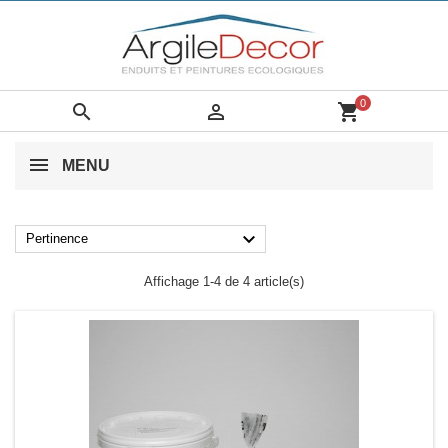
0


shopping_cart
MENU

Pertinence
Affichage 1-4 de 4 article(s)