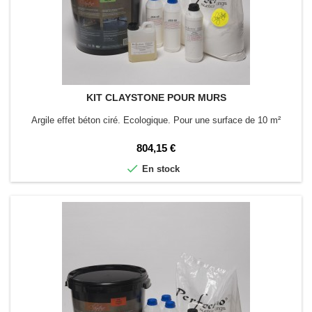
KIT CLAYSTONE POUR MURS
Argile effet béton ciré. Ecologique. Pour une surface de 10 m²
Prix
804,15 €

En stock