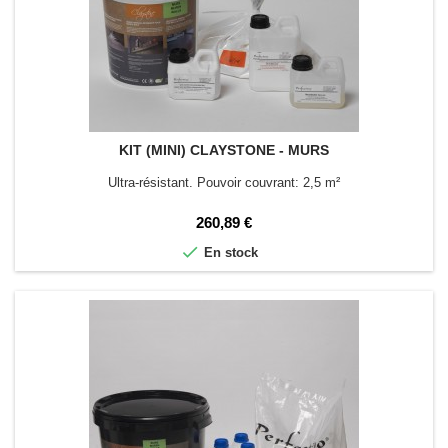
KIT (MINI) CLAYSTONE - MURS
Ultra-résistant. Pouvoir couvrant: 2,5 m²
Prix
260,89 €

En stock