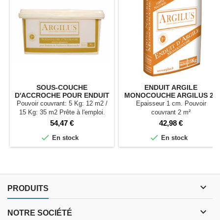
SOUS-COUCHE
ENDUIT ARGILE
D'ACCROCHE POUR ENDUIT
MONOCOUCHE ARGILUS 25
DE FINITION
KG
Pouvoir couvrant: 5 Kg: 12 m2 /
Epaisseur 1 cm. Pouvoir
15 Kg: 35 m2 Prête à l'emploi.
couvrant 2 m²
Grain 1 mm.
Prix
Prix
54,47 €
42,98 €


En stock
En stock

PRODUITS

NOTRE SOCIÉTÉ