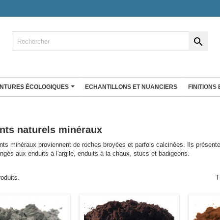

INTURES ÉCOLOGIQUES
ECHANTILLONS ET NUANCIERS
FINITIONS
ENDUIT À LA CHAUX
co
Enduit fin à la chaux
nts naturels minéraux
Badistuc Déco
rgile 25 Kg
Badistuc à teinter
ts minéraux proviennent de roches broyées et parfois calcinées. Ils présent
ngés aux enduits à l'argile, enduits à la chaux, stucs et badigeons.
gile Big bag
Badistuc Couleurs
Badistuc Façades et rénovation
RÉ D'ARGILE
roduits.
T
 plans de
Antalys
Stucki
Enduit éco nature
Enduit Natura'liège