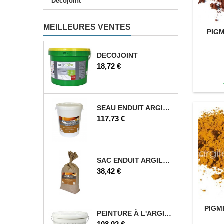
Décojoint
MEILLEURES VENTES
PIG
DECOJOINT
Prix
18,72 €
SEAU ENDUIT ARGILE 25 KG
Prix
117,73 €
SAC ENDUIT ARGILE 12,5 KG
Prix
38,42 €
PIGM
PEINTURE À L'ARGILE 5 L
Prix