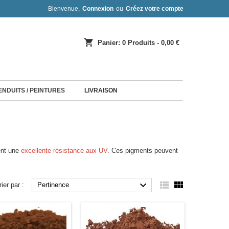
Bienvenue,
Connexion
ou
Créez votre compte
shopping_cart
Panier:
0
Produits - 0,00 €
 ENDUITS / PEINTURES
LIVRAISON
ent une
excellente résistance aux UV
. Ces pigments peuvent



rier par :
Pertinence