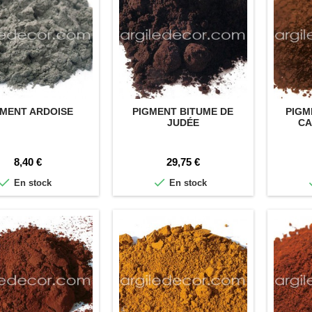
 de travail
GMENT ARDOISE
PIGMENT BITUME DE
PIGM
JUDÉE
CA
Prix
Prix
8,40 €
29,75 €


En stock
En stock