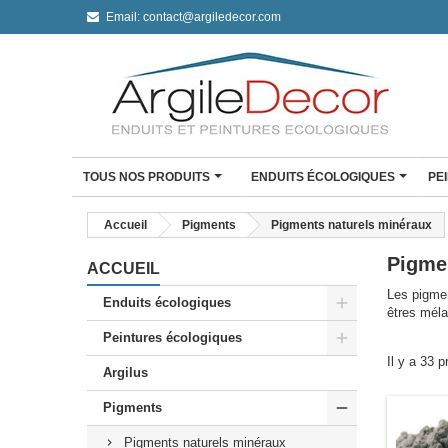
Email:
contact@argiledecor.com
TOUS NOS PRODUITS
ENDUITS ÉCOLOGIQUES
PE
ENDUIT À L'ARGILE
Accueil
Pigments
Pigments naturels minéraux
Enduit à l'argile Argil De
Pigme
Enduit fin à l'argile
ACCUEIL
Enduit monocouche à l'a
Les pigmen
Enduits écologiques
êtres méla
Enduit monocouche à l'ar
Peintures écologiques
CLAYSTONE BÉTON CI
Il y a 33 p
Mini Kit Claystone sols /
Argilus
travail
Mini Kit Claystone murs
Pigments
Kit Claystone murs
Pigments naturels minéraux