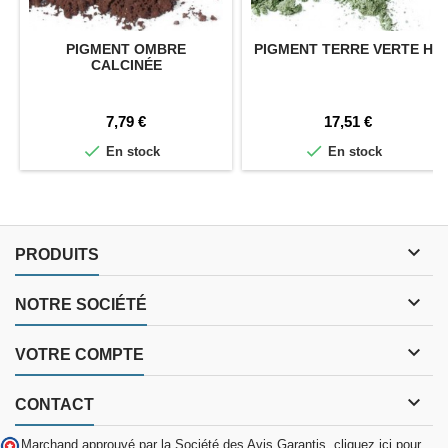
PIGMENT OMBRE
PIGMENT TERRE VERTE HC
CALCINÉE
Prix
Prix
7,79 €
17,51 €


En stock
En stock

PRODUITS

NOTRE SOCIÉTÉ

VOTRE COMPTE

CONTACT
Marchand approuvé par la Société des Avis Garantis,
cliquez ici pour