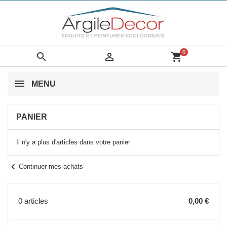
0


shopping_cart
MENU
PANIER
Il n'y a plus d'articles dans votre panier
chevron_left
Continuer mes achats
0 articles
0,00 €