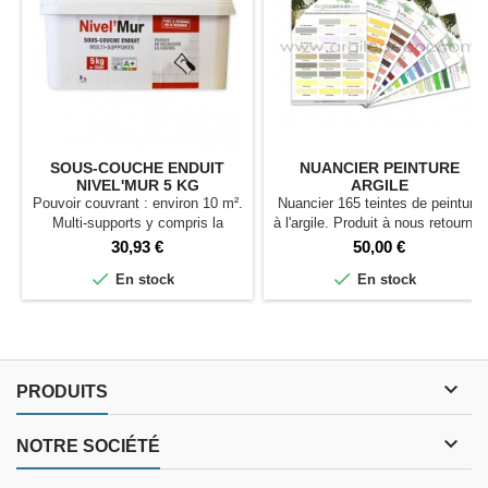
SOUS-COUCHE ENDUIT
NUANCIER PEINTURE
NIVEL'MUR 5 KG
ARGILE
Pouvoir couvrant : environ 10 m².
Nuancier 165 teintes de peinture
Multi-supports y compris la
à l'argile. Produit à nous retourner
faïence. Peut être peint ou
- Remboursable
Prix
Prix
30,93 €
50,00 €
décoré.


En stock
En stock

PRODUITS

NOTRE SOCIÉTÉ