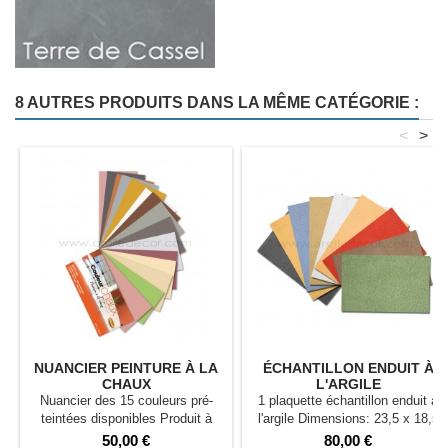
8 AUTRES PRODUITS DANS LA MÊME CATÉGORIE :
<
>
NUANCIER PEINTURE À LA
ÉCHANTILLON ENDUIT À
CHAUX
L'ARGILE
Nuancier des 15 couleurs pré-
1 plaquette échantillon enduit à
teintées disponibles Produit à
l'argile Dimensions: 23,5 x 18,5
nous retourner - Remboursable
cm Produit à nous retourner -
Prix
Prix
50,00 €
80,00 €