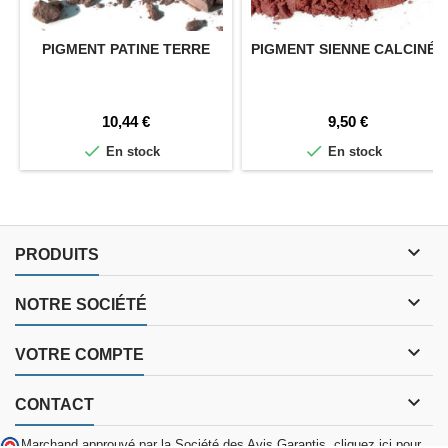
PIGMENT PATINE TERRE
PIGMENT SIENNE CALCINÉE
Prix
Prix
10,44 €
9,50 €


En stock
En stock

PRODUITS

NOTRE SOCIÉTÉ

VOTRE COMPTE

CONTACT
Marchand approuvé par la Société des Avis Garantis,
cliquez ici pour