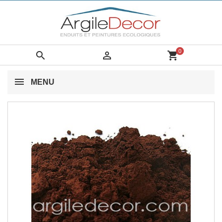
0


shopping_cart
MENU