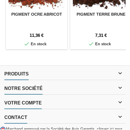
PIGMENT OCRE ABRICOT
PIGMENT TERRE BRUNE
Prix
Prix
11,36 €
7,31 €


En stock
En stock

PRODUITS

NOTRE SOCIÉTÉ

VOTRE COMPTE

CONTACT
Marchand approuvé par la Société des Avis Garantis,
cliquez ici pour