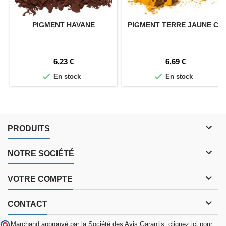
PIGMENT HAVANE
PIGMENT TERRE JAUNE CR
Prix
Prix
6,23 €
6,69 €


En stock
En stock

PRODUITS

NOTRE SOCIÉTÉ

VOTRE COMPTE

CONTACT
Marchand approuvé par la Société des Avis Garantis,
cliquez ici pour