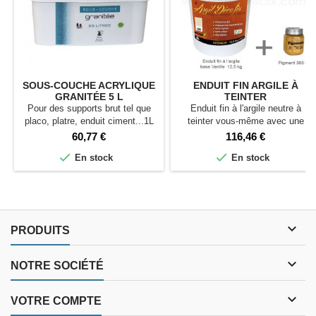
SOUS-COUCHE ACRYLIQUE
ENDUIT FIN ARGILE À
GRANITÉE 5 L
TEINTER
Pour des supports brut tel que
Enduit fin à l'argile neutre à
placo, platre, enduit ciment...1L
teinter vous-même avec une
= 6m²
dose de pigment. 37 couleurs de
Prix
Prix
60,77 €
116,46 €
pigments disponibles, voir ci-


En stock
En stock
dessous Pour 9 m²

PRODUITS

NOTRE SOCIÉTÉ

VOTRE COMPTE