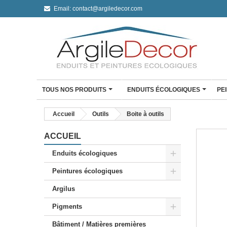
Email:
contact@argiledecor.com
TOUS NOS PRODUITS
ENDUITS ÉCOLOGIQUES
PE
ENDUIT À L'ARGILE
Accueil
Outils
Boite à outils
Enduit à l'argile Argil De
Enduit fin à l'argile
ACCUEIL
Enduit monocouche à l'a
Enduits écologiques
Enduit monocouche à l'ar
Peintures écologiques
CLAYSTONE BÉTON CI
Mini Kit Claystone sols /
Argilus
travail
Mini Kit Claystone murs
Pigments
Kit Claystone murs
Bâtiment / Matières premières