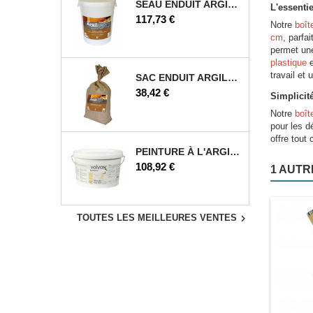
SEAU ENDUIT ARGILE 25 KG
L'essentie
Prix
117,73 €
Notre
boît
cm
, parfa
permet une
plastique
e
travail et
SAC ENDUIT ARGILE 12,5 KG
Prix
38,42 €
Simplicité
Notre
boît
pour les d
offre tout 
PEINTURE À L'ARGILE 5 L
Prix
108,92 €
1 AUTR

TOUTES LES MEILLEURES VENTES