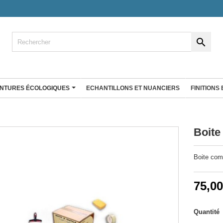

INTURES ÉCOLOGIQUES
ECHANTILLONS ET NUANCIERS
FINITIONS
ENDUIT À LA CHAUX
co
Enduit fin à la chaux
Boite 
Badistuc Déco
rgile 25 Kg
Badistuc à teinter
Boite com
gile Big bag
Badistuc Couleurs
Badistuc Façades et rénovation
RÉ D'ARGILE
 plans de
Antalys
75,00
Stucki
Enduit éco nature
Quantité
Enduit Natura'liège