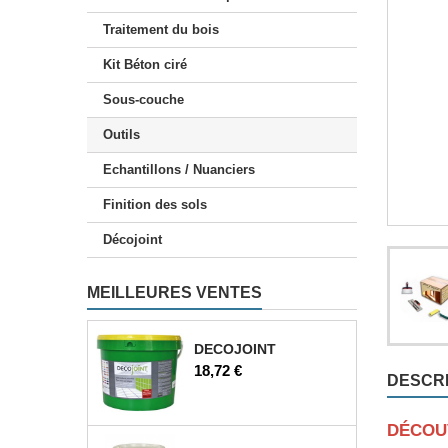
Kit Claystone sols / plans
Traitement du bois
Kit Béton ciré
Sous-couche
Outils
Echantillons / Nuanciers
Finition des sols
Décojoint
MEILLEURES VENTES
DECOJOINT
Prix
18,72 €
DESCRI
DÉCOU