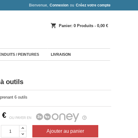
Bienvenue,
Connexion
ou
Créez votre compte
shopping_cart
Panier:
0
Produits - 0,00 €
 ENDUITS / PEINTURES
LIVRAISON
à outils
prenant 6 outils
 €
OU PAYER EN
Ajouter au panier