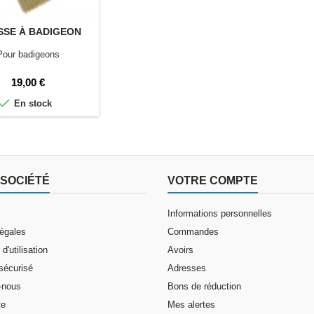
SSE À BADIGEON
Pour badigeons
Prix
19,00 €

En stock
SOCIÉTÉ
VOTRE COMPTE
Informations personnelles
légales
Commandes
d'utilisation
Avoirs
sécurisé
Adresses
-nous
Bons de réduction
te
Mes alertes