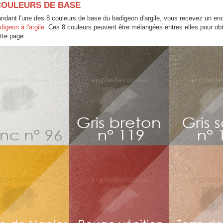
COULEURS DE BASE
ant l'une des 8 couleurs de base du badigeon d'argile, vous recevez un endui
digeon à l'argile
. Ces 8 couleurs peuvent être mélangées entres elles pour ob
tte page.