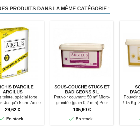
RES PRODUITS DANS LA MÊME CATÉGORIE :
CHIS D'ARGILE
SOUS-COUCHE STUCS ET
S
ARGILUS
BADIGEONS 5 L
D'A
ENDU
 teinte, spécial forte
Pouvoir couvrant: 50 m² Micro-
Pouvoir 
r. Jusqu'à 5 cm. Argile
granitée (grain 0,2 mm) Pour
/ 15 Kg: 
+ paille d'orge.
support lisse
Prix
Prix
29,62 €
105,90 €


En stock
En stock