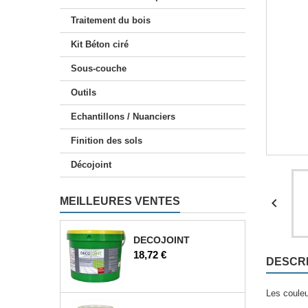
Kit Claystone sols / plans
Traitement du bois
Kit Béton ciré
Sous-couche
Outils
Echantillons / Nuanciers
Finition des sols
Décojoint
MEILLEURES VENTES

DECOJOINT
Prix
18,72 €
DESCRI
Les couleu