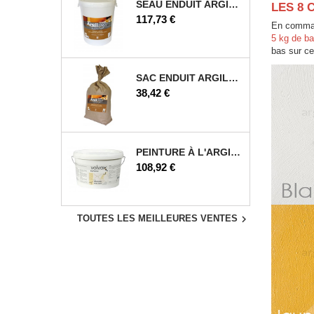
SEAU ENDUIT ARGILE 25 KG
LES 8 
Prix
117,73 €
En command
5 kg de ba
bas sur ce
SAC ENDUIT ARGILE 12,5 KG
Prix
38,42 €
PEINTURE À L'ARGILE 5 L
Prix
108,92 €

TOUTES LES MEILLEURES VENTES