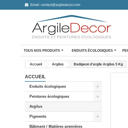
Email:
contact@argiledecor.com
TOUS NOS PRODUITS
ENDUITS ÉCOLOGIQUES
PE
ENDUIT À L'ARGILE
Accueil
Argilus
Badigeon d'argile Argilus 5 Kg
Enduit à l'argile Argil De
Enduit fin à l'argile
ACCUEIL
Enduit monocouche à l'a
Enduits écologiques
Enduit monocouche à l'ar
Peintures écologiques
CLAYSTONE BÉTON CI
Mini Kit Claystone sols /
Argilus
travail
Mini Kit Claystone murs
Pigments
Kit Claystone murs
Bâtiment / Matières premières