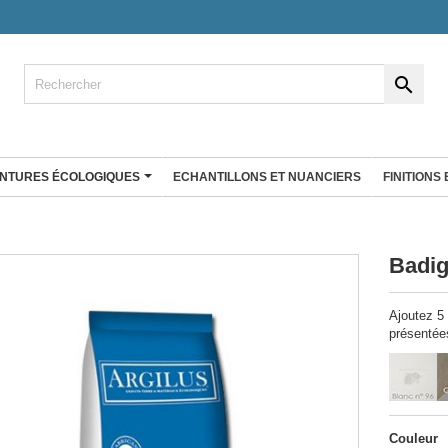

INTURES ÉCOLOGIQUES
ECHANTILLONS ET NUANCIERS
FINITIONS
ENDUIT À LA CHAUX
co
Enduit fin à la chaux
Badig
Badistuc Déco
rgile 25 Kg
Badistuc à teinter
Ajoutez 5 
gile Big bag
Badistuc Couleurs
présentée
Badistuc Façades et rénovation
RÉ D'ARGILE
 plans de
Antalys
Stucki
Enduit éco nature
Couleur
Enduit Natura'liège