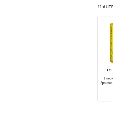
11 AUT
TOR
1 seule
épaisseu