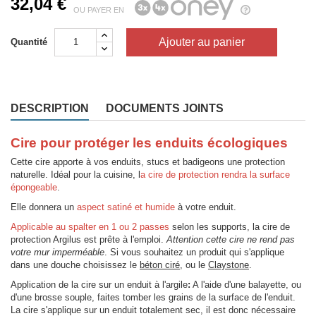
32,04 €
OU PAYER EN
Ajouter au panier
Quantité
DESCRIPTION
DOCUMENTS JOINTS
Cire pour protéger les enduits écologiques
Cette cire apporte à vos enduits, stucs et badigeons une protection
naturelle. Idéal pour la cuisine, l
a cire de protection rendra la surface
épongeable
.
Elle donnera un
aspect satiné et humide
à votre enduit.
Applicable au spalter en 1 ou 2 passes
selon les supports, la cire de
protection Argilus est prête à l'emploi.
Attention cette cire ne rend pas
votre mur imperméable
. Si vous souhaitez un produit qui s'applique
dans une douche choisissez le
béton ciré
, ou le
Claystone
.
Application de la cire sur un enduit à l'argile
:
A l'aide d'une balayette, ou
d'une brosse souple, faites tomber les grains de la surface de l'enduit.
La cire s'applique sur un enduit totalement sec, il est donc nécessaire