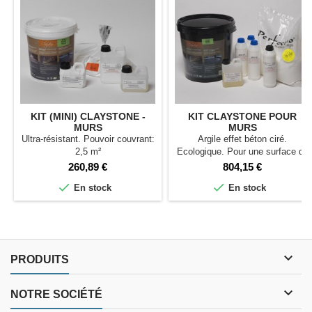
KIT (MINI) CLAYSTONE -
KIT CLAYSTONE POUR
MURS
MURS
Ultra-résistant. Pouvoir couvrant:
Argile effet béton ciré.
2,5 m²
Ecologique. Pour une surface de
10 m²
Prix
Prix
260,89 €
804,15 €


En stock
En stock

PRODUITS

NOTRE SOCIÉTÉ