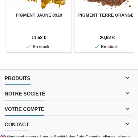
PIGMENT JAUNE 8920
PIGMENT TERRE ORANGÉE
Prix
Prix
11,52 €
20,62 €


En stock
En stock

PRODUITS

NOTRE SOCIÉTÉ

VOTRE COMPTE

CONTACT
Marchand approuvé par la Société des Avis Garantis,
cliquez ici pour