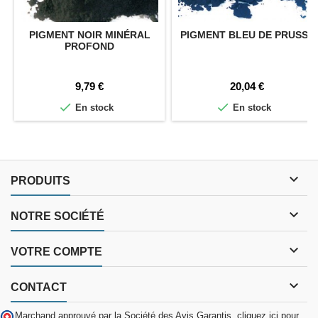
PIGMENT NOIR MINÉRAL
PIGMENT BLEU DE PRUSSE
PROFOND
Prix
Prix
9,79 €
20,04 €


En stock
En stock

PRODUITS

NOTRE SOCIÉTÉ

VOTRE COMPTE

CONTACT
Marchand approuvé par la Société des Avis Garantis,
cliquez ici pour