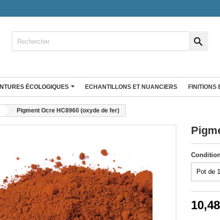

INTURES ÉCOLOGIQUES
ECHANTILLONS ET NUANCIERS
FINITIONS
ENDUIT À LA CHAUX
Pigment Ocre HC8960 (oxyde de fer)
co
Enduit fin à la chaux
Pigme
Badistuc Déco
rgile 25 Kg
Badistuc à teinter
Conditio
gile Big bag
Badistuc Couleurs
Badistuc Façades et rénovation
RÉ D'ARGILE
 plans de
Antalys
Stucki
10,48
Enduit éco nature
Enduit Natura'liège