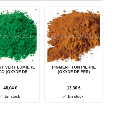
NT VERT LUMIÈRE
PIGMENT TON PIERRE
PI
CO (OXYDE DE
(OXYDE DE FER)
COBALT)
Prix
Prix
48,04 €
13,36 €


En stock
En stock