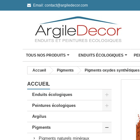
Email:
contact@argiledecor.com
TOUS NOS PRODUITS
ENDUITS ÉCOLOGIQUES
PE
ENDUIT À L'ARGILE
Accueil
Pigments
Pigments oxydes synthétiques
Enduit à l'argile Argil De
Enduit fin à l'argile
ACCUEIL
Enduit monocouche à l'a
Enduits écologiques
Enduit monocouche à l'ar
Peintures écologiques
CLAYSTONE BÉTON CI
Mini Kit Claystone sols /
Argilus
travail
Mini Kit Claystone murs
Pigments
Kit Claystone murs
Pigments naturels minéraux