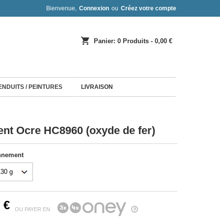
Bienvenue,
Connexion
ou
Créez votre compte
shopping_cart
Panier:
0
Produits - 0,00 €
 ENDUITS / PEINTURES
LIVRAISON
nt Ocre HC8960 (oxyde de fer)
nnement
 €
OU PAYER EN