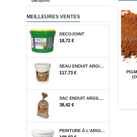
Décojoint
MEILLEURES VENTES
DECOJOINT
Prix
18,72 €
SEAU ENDUIT ARGILE 25 KG
PIG
Prix
117,73 €
(O
SAC ENDUIT ARGILE 12,5 KG
Prix
38,42 €
PEINTURE À L'ARGILE 5 L
Prix