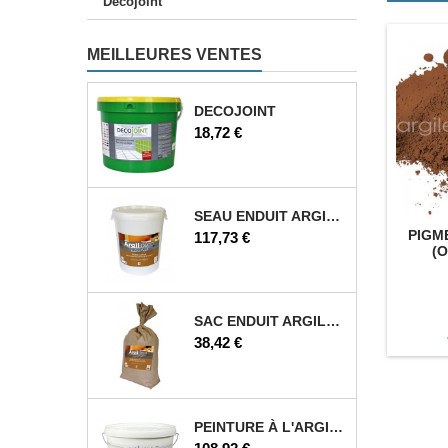
Décojoint
MEILLEURES VENTES
DECOJOINT
Prix
18,72 €
SEAU ENDUIT ARGILE 25 KG
PIGM
Prix
117,73 €
(O
SAC ENDUIT ARGILE 12,5 KG
Prix
38,42 €
PEINTURE À L'ARGILE 5 L
Prix