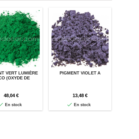
NT VERT LUMIÈRE
PIGMENT VIOLET A
PIGME
CO (OXYDE DE
COBALT)
Prix
Prix
48,04 €
13,48 €


En stock
En stock