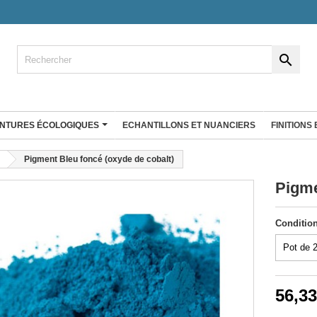

INTURES ÉCOLOGIQUES
ECHANTILLONS ET NUANCIERS
FINITIONS
ENDUIT À LA CHAUX
Pigment Bleu foncé (oxyde de cobalt)
co
Enduit fin à la chaux
Pigme
Badistuc Déco
rgile 25 Kg
Badistuc à teinter
Conditio
gile Big bag
Badistuc Couleurs
Badistuc Façades et rénovation
RÉ D'ARGILE
 plans de
Antalys
Stucki
56,33
Enduit éco nature
Enduit Natura'liège