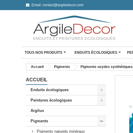
Email:
contact@argiledecor.com
TOUS NOS PRODUITS
ENDUITS ÉCOLOGIQUES
PE
ENDUIT À L'ARGILE
Accueil
Pigments
Pigments oxydes synthétiques
Enduit à l'argile Argil De
Enduit fin à l'argile
ACCUEIL
Enduit monocouche à l'a
Enduits écologiques
Enduit monocouche à l'ar
Peintures écologiques
CLAYSTONE BÉTON CI
Mini Kit Claystone sols /
Argilus
travail
Mini Kit Claystone murs
Pigments
Kit Claystone murs
Pigments naturels minéraux