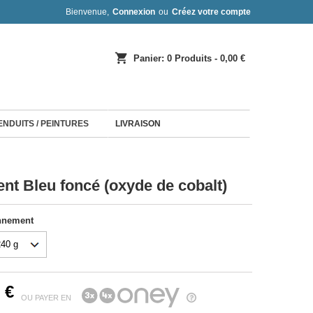
Bienvenue,
Connexion
ou
Créez votre compte
shopping_cart
Panier:
0
Produits - 0,00 €
 ENDUITS / PEINTURES
LIVRAISON
nt Bleu foncé (oxyde de cobalt)
nnement
 €
OU PAYER EN