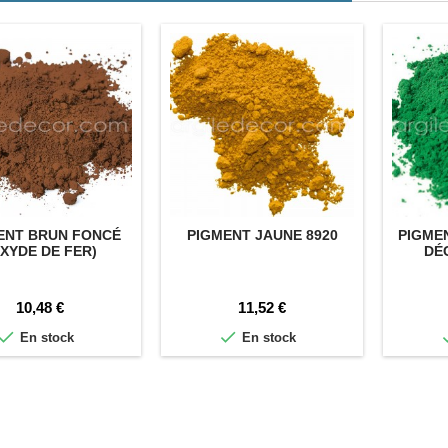
ENT BRUN FONCÉ
PIGMENT JAUNE 8920
PIGME
XYDE DE FER)
DÉ
Prix
Prix
10,48 €
11,52 €


En stock
En stock