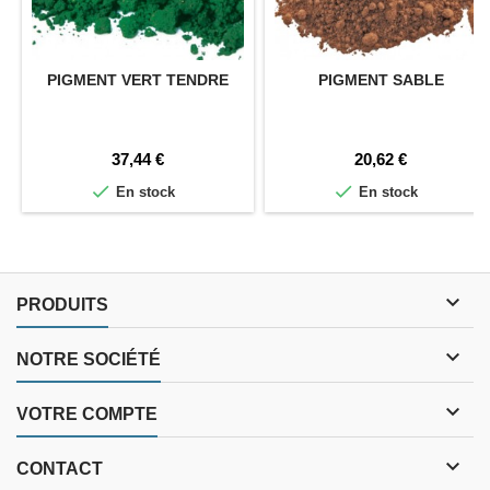
PIGMENT VERT TENDRE
PIGMENT SABLE
Prix
Prix
37,44 €
20,62 €


En stock
En stock

PRODUITS

NOTRE SOCIÉTÉ

VOTRE COMPTE

CONTACT