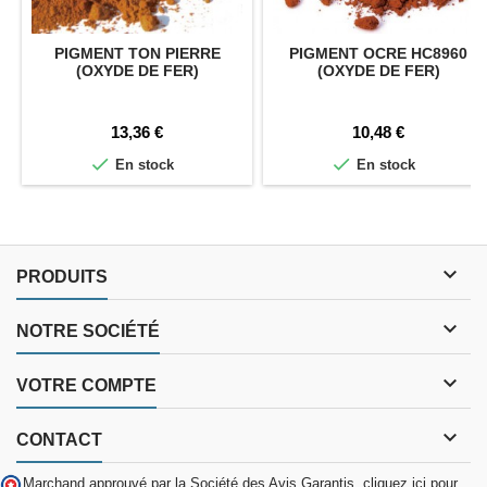
PIGMENT TON PIERRE
PIGMENT OCRE HC8960
(OXYDE DE FER)
(OXYDE DE FER)
Prix
Prix
13,36 €
10,48 €


En stock
En stock

PRODUITS

NOTRE SOCIÉTÉ

VOTRE COMPTE

CONTACT
Marchand approuvé par la Société des Avis Garantis,
cliquez ici pour