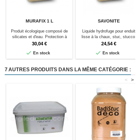
MURAFIX 1 L
SAVONITE
Produit écologique composé de
Liquide hydrofuge pour enduit
silicates et d'eau. Protection à
lisse à la chaux, stuc, stucco.
pulvériser pour 5 m²
Prix
Prix
30,04 €
24,54 €


En stock
En stock
7 AUTRES PRODUITS DANS LA MÊME CATÉGORIE :
<
>