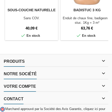
SOUS-COUCHE NATURELLE
BADISTUC 3 KG
Sans COV.
Enduit de chaux fine, badigeon et
stuc. 1Kg = 3 m²
Prix
Prix
40,09 €
63,76 €


En stock
En stock

PRODUITS

NOTRE SOCIÉTÉ

VOTRE COMPTE

CONTACT
Marchand approuvé par la Société des Avis Garantis,
cliquez ici pour