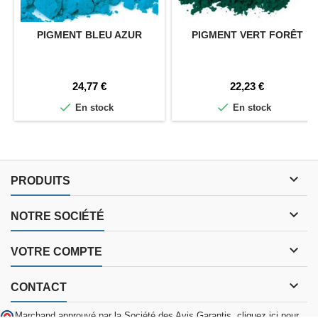
PIGMENT BLEU AZUR
PIGMENT VERT FORÊT
Prix
Prix
24,77 €
22,23 €


En stock
En stock

PRODUITS

NOTRE SOCIÉTÉ

VOTRE COMPTE

CONTACT
Marchand approuvé par la Société des Avis Garantis,
cliquez ici pour