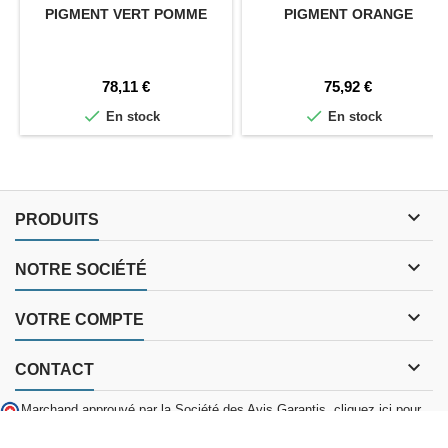
PIGMENT VERT POMME
PIGMENT ORANGE
Prix
Prix
78,11 €
75,92 €


En stock
En stock

PRODUITS

NOTRE SOCIÉTÉ

VOTRE COMPTE

CONTACT
Marchand approuvé par la Société des Avis Garantis,
cliquez ici pour
vérifier
.