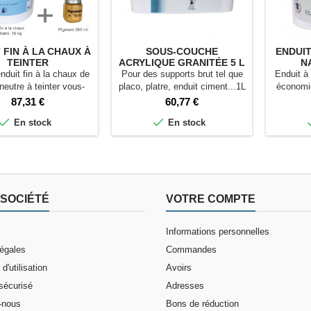
 FIN À LA CHAUX À
SOUS-COUCHE
ENDUIT
TEINTER
ACRYLIQUE GRANITÉE 5 L
N
nduit fin à la chaux de
Pour des supports brut tel que
Enduit à
neutre à teinter vous-
placo, platre, enduit ciment...1L
économiq
 avec une dose de
= 6m²
2
Prix
Prix
87,31 €
60,77 €
ent. 37 couleurs de


En stock
En stock
s disponibles, voir ci-
ssous Pour 5 m²
SOCIÉTÉ
VOTRE COMPTE
Informations personnelles
légales
Commandes
d'utilisation
Avoirs
sécurisé
Adresses
-nous
Bons de réduction