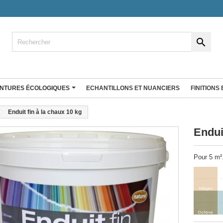

INTURES ÉCOLOGIQUES
ECHANTILLONS ET NUANCIERS
FINITIONS
ENDUIT À LA CHAUX
Enduit fin à la chaux 10 kg
co
Enduit fin à la chaux
Endui
Badistuc Déco
rgile 25 Kg
Badistuc à teinter
Pour 5 m².
gile Big bag
Badistuc Couleurs
Badistuc Façades et rénovation
RÉ D'ARGILE
 plans de
Antalys
Stucki
Enduit éco nature
Enduit Natura'liège