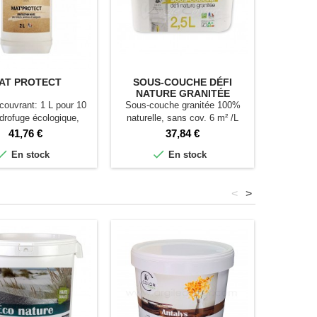
AT PROTECT
SOUS-COUCHE DÉFI
NATURE GRANITÉE
couvrant: 1 L pour 10
Sous-couche granitée 100%
drofuge écologique,
naturelle, sans cov. 6 m² /L
à l'eau, à l'huile, facile
Prix
Prix
41,76 €
37,84 €
à nettoyer.


En stock
En stock
<
>