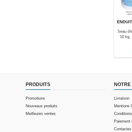
ENDUIT
Seau d'e
10 kg, 
même
pigm
pigment
de
PRODUITS
NOTRE 
Promotions
Livraison
Nouveaux produits
Mentions 
Meilleures ventes
Conditions 
Paiement 
Contactez