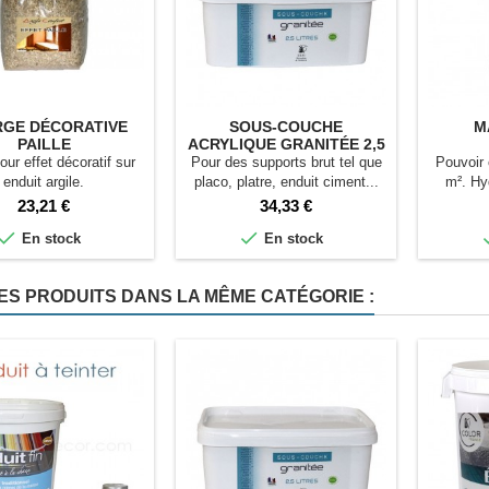
GE DÉCORATIVE
SOUS-COUCHE
M
PAILLE
ACRYLIQUE GRANITÉE 2,5
L
our effet décoratif sur
Pour des supports brut tel que
Pouvoir 
enduit argile.
placo, platre, enduit ciment...
m². Hy
résistant 
Prix
Prix
23,21 €
34,33 €


En stock
En stock
ES PRODUITS DANS LA MÊME CATÉGORIE :