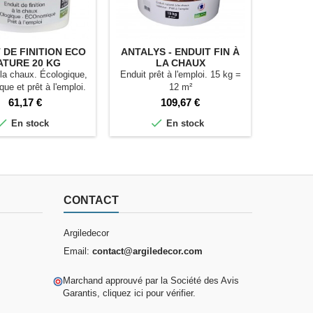
 DE FINITION ECO
ANTALYS - ENDUIT FIN À
SO
ATURE 20 KG
LA CHAUX
ACRYLIQ
 la chaux. Écologique,
Enduit prêt à l'emploi. 15 kg =
Pour des 
ue et prêt à l'emploi.
12 m²
placo, pl
0 Kg = 25 m².
Prix
Prix
61,17 €
109,67 €


En stock
En stock
CONTACT
Argiledecor
Email:
contact@argiledecor.com
Marchand approuvé par la Société des Avis
Garantis,
cliquez ici pour vérifier
.