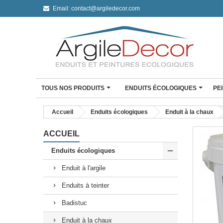
Email:
contact@argiledecor.com
TOUS NOS PRODUITS
ENDUITS ÉCOLOGIQUES
PE
ENDUIT À L'ARGILE
Accueil
Enduits écologiques
Enduit à la chaux
Enduit à l'argile Argil De
Enduit fin à l'argile
ACCUEIL
Enduit monocouche à l'a
Enduits écologiques
Enduit monocouche à l'ar
Enduit à l'argile
CLAYSTONE BÉTON CI
Mini Kit Claystone sols /
Enduits à teinter
travail
Mini Kit Claystone murs
Badistuc
Kit Claystone murs
Enduit à la chaux