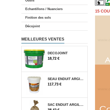
Outils
Echantillons / Nuanciers
15 CO
Finition des sols
Décojoint
MEILLEURES VENTES
DECOJOINT
Prix
18,72 €
SEAU ENDUIT ARGILE 25 KG
Prix
117,73 €
SAC ENDUIT ARGILE 12,5 KG
Prix
38,42 €