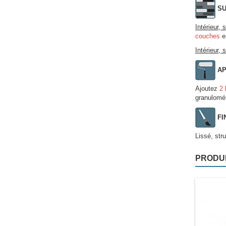
SU
Intérieur,
couches
en
Intérieur, 
AP
Ajoutez
2 
granulométr
FI
Lissé, str
PRODU