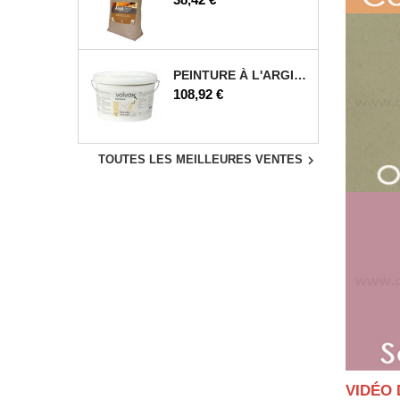
PEINTURE À L'ARGILE 5 L
Prix
108,92 €

TOUTES LES MEILLEURES VENTES
VIDÉO 