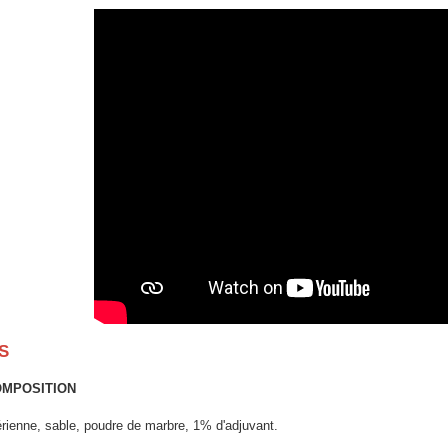
S
MPOSITION
rienne, sable, poudre de marbre, 1% d'adjuvant.