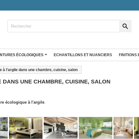

INTURES ÉCOLOGIQUES
ECHANTILLONS ET NUANCIERS
FINITIONS
ENDUIT À LA CHAUX
e à l'argile dans une chambre, cuisine, salon
co
Enduit fin à la chaux
E DANS UNE CHAMBRE, CUISINE, SALON
Badistuc Déco
rgile 25 Kg
Badistuc à teinter
gile Big bag
Badistuc Couleurs
re écologique à l'argile
.
Badistuc Façades et rénovation
RÉ D'ARGILE
 plans de
Antalys
Stucki
Enduit éco nature
Enduit Natura'liège