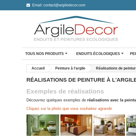
Email:
contact@argiledecor.com
TOUS NOS PRODUITS
ENDUITS ÉCOLOGIQUES
PE
ENDUIT À L'ARGILE
Accueil
Peinture à l'argile
Réalisations de peintur
Enduit à l'argile Argil De
RÉALISATIONS DE PEINTURE À L'ARGIL
Enduit fin à l'argile
Enduit monocouche à l'a
Exemples de réalisations
Enduit monocouche à l'ar
Découvrez quelques exemples de
réalisations avec la peintu
CLAYSTONE BÉTON CI
Cliquez sur la photo que vous souhaitez agrandir.
Mini Kit Claystone sols /
travail
Mini Kit Claystone murs
Kit Claystone murs