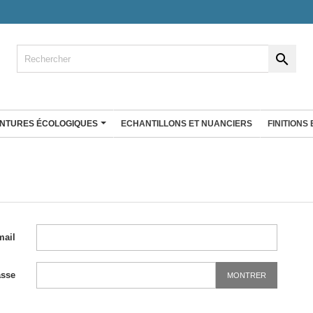

INTURES ÉCOLOGIQUES
ECHANTILLONS ET NUANCIERS
FINITIONS
ENDUIT À LA CHAUX
co
Enduit fin à la chaux
Badistuc Déco
rgile 25 Kg
Badistuc à teinter
gile Big bag
Badistuc Couleurs
mail
Badistuc Façades et rénovation
RÉ D'ARGILE
 plans de
Antalys
Stucki
asse
MONTRER
Enduit éco nature
Enduit Natura'liège